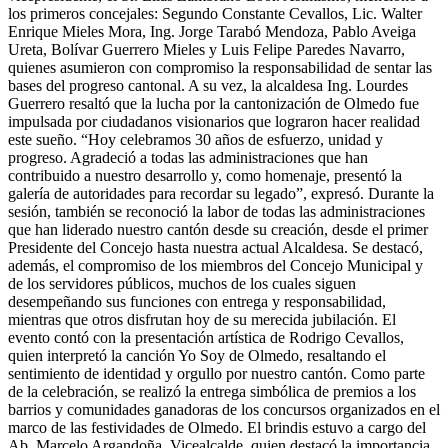
los primeros concejales: Segundo Constante Cevallos, Lic. Walter
Enrique Mieles Mora, Ing. Jorge Tarabó Mendoza, Pablo Aveiga
Ureta, Bolívar Guerrero Mieles y Luis Felipe Paredes Navarro,
quienes asumieron con compromiso la responsabilidad de sentar las
bases del progreso cantonal. A su vez, la alcaldesa Ing. Lourdes
Guerrero resaltó que la lucha por la cantonización de Olmedo fue
impulsada por ciudadanos visionarios que lograron hacer realidad
este sueño. “Hoy celebramos 30 años de esfuerzo, unidad y
progreso. Agradeció a todas las administraciones que han
contribuido a nuestro desarrollo y, como homenaje, presentó la
galería de autoridades para recordar su legado”, expresó. Durante la
sesión, también se reconoció la labor de todas las administraciones
que han liderado nuestro cantón desde su creación, desde el primer
Presidente del Concejo hasta nuestra actual Alcaldesa. Se destacó,
además, el compromiso de los miembros del Concejo Municipal y
de los servidores públicos, muchos de los cuales siguen
desempeñando sus funciones con entrega y responsabilidad,
mientras que otros disfrutan hoy de su merecida jubilación. El
evento contó con la presentación artística de Rodrigo Cevallos,
quien interpretó la canción Yo Soy de Olmedo, resaltando el
sentimiento de identidad y orgullo por nuestro cantón. Como parte
de la celebración, se realizó la entrega simbólica de premios a los
barrios y comunidades ganadoras de los concursos organizados en el
marco de las festividades de Olmedo. El brindis estuvo a cargo del
Ab. Marcelo Argandoña, Vicealcalde, quien destacó la importancia