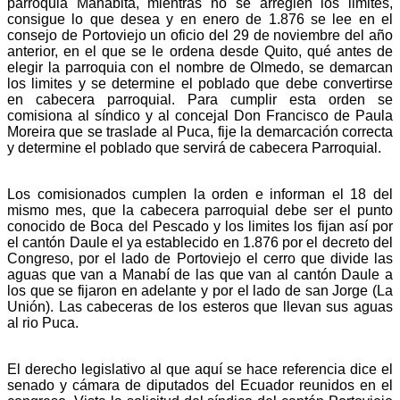
parroquia Manabita, mientras no se arreglen los limites,
consigue lo que desea y en enero de 1.876 se lee en el
consejo de Portoviejo un oficio del 29 de noviembre del año
anterior, en el que se le ordena desde Quito, qué antes de
elegir la parroquia con el nombre de Olmedo, se demarcan
los limites y se determine el poblado que debe convertirse
en cabecera parroquial. Para cumplir esta orden se
comisiona al síndico y al concejal Don Francisco de Paula
Moreira que se traslade al Puca, fije la demarcación correcta
y determine el poblado que servirá de cabecera Parroquial.
Los comisionados cumplen la orden e informan el 18 del
mismo mes, que la cabecera parroquial debe ser el punto
conocido de Boca del Pescado y los limites los fijan así por
el cantón Daule el ya establecido en 1.876 por el decreto del
Congreso, por el lado de Portoviejo el cerro que divide las
aguas que van a Manabí de las que van al cantón Daule a
los que se fijaron en adelante y por el lado de san Jorge (La
Unión). Las cabeceras de los esteros que llevan sus aguas
al rio Puca.
El derecho legislativo al que aquí se hace referencia dice el
senado y cámara de diputados del Ecuador reunidos en el