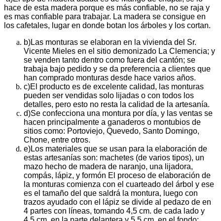
hace de esta madera porque es más confiable, no se raja y
es mas confiable para trabajar. La madera se consigue en
los cafetales, lugar en donde botan los árboles y los cortan.
b)
Las monturas se elaboran en la vivienda del Sr.
Vicente Mieles en el sitio demonizado La Clemencia; y
se venden tanto dentro como fuera del cantón; se
trabaja bajo pedido y se da preferencia a clientes que
han comprado monturas desde hace varios años.
c)
El producto es de excelente calidad, las monturas
pueden ser vendidas solo lijadas o con todos los
detalles, pero esto no resta la calidad de la artesanía.
d)
Se confecciona una montura por día, y las ventas se
hacen principalmente a ganaderos o montubios de
sitios como: Portoviejo, Quevedo, Santo Domingo,
Chone, entre otros.
e)
Los materiales que se usan para la elaboración de
estas artesanías son: machetes (de varios tipos), un
mazo hecho de madera de naranjo, una lijadora,
compás, lápiz, y formón El proceso de elaboración de
la monturas comienza con el cuarteado del árbol y ese
es el tamaño del que saldrá la montura, luego con
trazos ayudado con el lápiz se divide al pedazo de en
4 partes con líneas, tomando 4,5 cm. de cada lado y
4,5 cm. en la parte delantera y 5,5 cm. en el fondo;