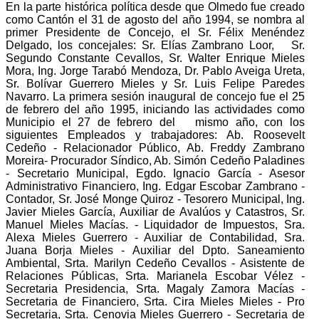
En la parte histórica política desde que
Olmedo fue creado
como Cantón el 31 de agosto del año 1994, se nombra al
primer Presidente de Concejo, el Sr. Félix Menéndez
Delgado, los concejales: Sr. Elías Zambrano Loor, Sr.
Segundo Constante Cevallos, Sr. Walter Enrique Mieles
Mora, Ing. Jorge Tarabó Mendoza, Dr. Pablo Aveiga Ureta,
Sr. Bolívar Guerrero Mieles y Sr. Luis Felipe Paredes
Navarro. La primera sesión inaugural de concejo fue el 25
de febrero del año 1995, iniciando las actividades como
Municipio el 27 de febrero del mismo año, con los
siguientes Empleados y trabajadores: Ab. Roosevelt
Cedeño - Relacionador Público, Ab. Freddy Zambrano
Moreira- Procurador Síndico, Ab. Simón Cedeño Paladines
- Secretario Municipal, Egdo. Ignacio García - Asesor
Administrativo Financiero, Ing. Edgar Escobar Zambrano -
Contador, Sr. José Monge Quiroz - Tesorero Municipal, Ing.
Javier Mieles García, Auxiliar de Avalúos y Catastros, Sr.
Manuel Mieles Macías. - Liquidador de Impuestos, Sra.
Alexa Mieles Guerrero - Auxiliar de Contabilidad, Sra.
Juana Borja Mieles - Auxiliar del Dpto. Saneamiento
Ambiental, Srta. Marilyn Cedeño Cevallos - Asistente de
Relaciones Públicas, Srta. Marianela Escobar Vélez -
Secretaria Presidencia, Srta. Magaly Zamora Macías -
Secretaria de Financiero, Srta. Cira Mieles Mieles - Pro
Secretaria, Srta. Cenovia Mieles Guerrero - Secretaria de