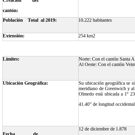
Creación del
cantón:
Población
Total
al
2019:
10.222
habitantes
Extensión:
254
km2
Límites:
Norte: Con el cantón Santa A
Al Oeste:
Con
el
cantón
Vein
Ubicación
Geográfica:
Su ubicación geográfica se 
meridiano de Greenwich y al p
Olmedo
está
ubicada
a
1º
23
41.40”
de
longitud
occidental
12
de diciembre
de
1.878
Fecha de