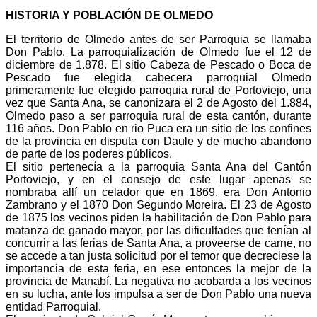
HISTORIA Y POBLACIÓN DE OLMEDO
El territorio de Olmedo antes de ser Parroquia se llamaba
Don Pablo. La parroquialización de Olmedo fue el 12 de
diciembre de 1.878. El sitio Cabeza de Pescado o Boca de
Pescado fue elegida cabecera parroquial Olmedo
primeramente fue elegido parroquia rural de Portoviejo, una
vez que Santa Ana, se canonizara el 2 de Agosto del 1.884,
Olmedo paso a ser parroquia rural de esta cantón, durante
116 años. Don Pablo en rio Puca era un sitio de los confines
de la provincia en disputa con Daule y de mucho abandono
de parte de los poderes públicos.
El sitio pertenecía a la parroquia Santa Ana del Cantón
Portoviejo, y en el consejo de este lugar apenas se
nombraba allí un celador que en 1869, era Don Antonio
Zambrano y el 1870 Don Segundo Moreira. El 23 de Agosto
de 1875 los vecinos piden la habilitación de Don Pablo para
matanza de ganado mayor, por las dificultades que tenían al
concurrir a las ferias de Santa Ana, a proveerse de carne, no
se accede a tan justa solicitud por el temor que decreciese la
importancia de esta feria, en ese entonces la mejor de la
provincia de Manabí. La negativa no acobarda a los vecinos
en su lucha, ante los impulsa a ser de Don Pablo una nueva
entidad Parroquial.