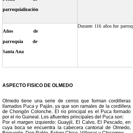
parroquialización
Durante
116
años
fue
parroq
Años de
parroquia de
Santa Ana
ASPECTO FISICO DE OLMEDO
Olmedo tiene una serie de cerros que forman cordilleras
llamados Puca y Paján, ya que son ramales de la cordillera
de Chongón Colonche. El rio principal es el Puca formado
por el rio Guineal. Los afluentes principales del Puca son:
Por el margen izquierdo: Guayjil, El Calvo, El Pescado, en
cuya boca se encuentra la cabecera cantonal de Olmedo,
Boquerón, Don Pablo, Estero Chico, Villegas y Chicompe.