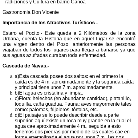
Tradiciones y Cultura en barrio Canoa
Gastronomía Don Vicente
Importancia de los Atractivos Turísticos.-
Estero el Pocito.- Este queda a 2 Kilómetros de la zona
Urbana, cuenta la Historia que en aquel lugar se encontró
una virgen dentro del Pozo, anteriormente las personas
viajaban de todos los lugares para llegar a bañarse ya que
sus aguas azufradas curaban toda enfermedad.
Cascada de Navas.-
a)
Esta cascada posee dos saltos: en el primero la
caída es de 4 m. aproximadamente y la segunda caída
y principal tiene unos 7 m. aproximadamente.
b)
El agua es cristalina y limpia.
c)
Flora: helechos (en abundante cantidad), platanillo,
toquilla, caña guadua. Fauna: aves mayormente tales
como: palomas, frijoleros, tórtolas, etc.
d)
El paisaje se lo puede describir desde a parte
superior, aquí existe un roca muy grande en la cual el
agua cae aproximadamente 4 m., seguida a esto
tenemos dos piedras por medio de las cuales cae en
forma arremolinada el agua por unos 7 m., las dos