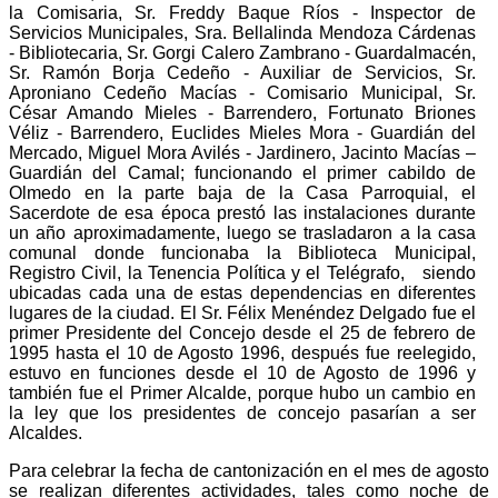
la Comisaria, Sr. Freddy Baque Ríos - Inspector de
Servicios Municipales, Sra. Bellalinda Mendoza Cárdenas
- Bibliotecaria, Sr. Gorgi Calero Zambrano - Guardalmacén,
Sr. Ramón Borja Cedeño - Auxiliar de Servicios, Sr.
Aproniano Cedeño Macías - Comisario Municipal, Sr.
César Amando Mieles - Barrendero, Fortunato Briones
Véliz - Barrendero, Euclides Mieles Mora - Guardián del
Mercado, Miguel Mora Avilés - Jardinero, Jacinto Macías –
Guardián del Camal; funcionando el primer cabildo de
Olmedo en la parte baja de la Casa Parroquial, el
Sacerdote de esa época prestó las instalaciones durante
un año aproximadamente, luego se trasladaron a la casa
comunal donde funcionaba la Biblioteca Municipal,
Registro Civil, la Tenencia Política y el Telégrafo, siendo
ubicadas cada una de estas dependencias en diferentes
lugares de la ciudad. El Sr. Félix Menéndez Delgado fue el
primer Presidente del Concejo desde el 25 de febrero de
1995 hasta el 10 de Agosto 1996, después fue reelegido,
estuvo en funciones desde el 10 de Agosto de 1996 y
también fue el Primer Alcalde, porque hubo un cambio en
la ley que los presidentes de concejo pasarían a ser
Alcaldes.
Para celebrar la fecha de cantonización en el mes de agosto
se realizan diferentes actividades, tales como noche de