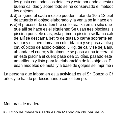
les gusta con todos los detalles y esto por ende cuesta
buena calidad y sobre todo se ha conservado el método 
los objetos.
d)
En general cada mes se pueden tratar de 10 a 12 piele
deacuerdo al objeto elaborado y la venta se la hace en
e)
El proceso de curtiembre se lo realiza en un sitio qu
que allí se hace es el siguiente: Se usan tres piscinas,
piscina por siete días, esta primera piscina se llama ca
de allí se descarna (retiro de grasa o carne sobrante en
raspar y el cuero toma un color blanco y se pasa a otra
cm. cúbicos de acido oxálico, 3 Kg. de cal y se deja aqu
ablandar el cuero; y finalmente se pasa a una tercera pis
en esta piscina el cuero pasa dea 13 días, pasado este
amarillento y listo para la elaboración de los objetos. 
usan modelos de metal y a base de golpes se imprime 
La persona que labora en esta actividad es el Sr. Gonzalo C
años y lo ha ido perfeccionando con el tiempo.
Monturas de madera
a)
El tipo de madera usada es de Mango de chupar, se lo