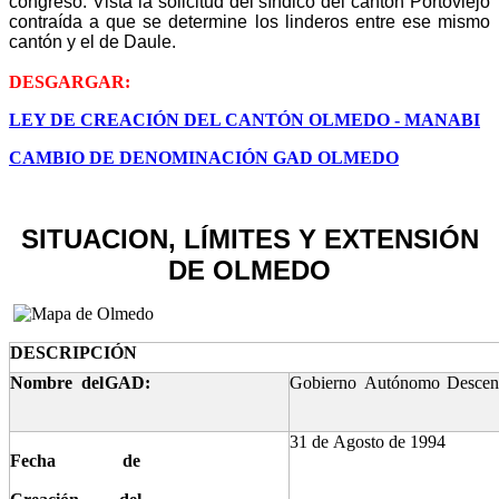
congreso. Vista la solicitud del síndico del cantón Portoviejo
contraída a que se determine los linderos entre ese mismo
cantón y el de Daule.
DESGARGAR:
LEY DE CREACIÓN DEL CANTÓN OLMEDO - MANABI
CAMBIO DE DENOMINACIÓN GAD OLMEDO
SITUACION, LÍMITES Y EXTENSIÓN
DE OLMEDO
DESCRIPCIÓN
Nombre
del
GAD:
Gobierno
Autónomo
Descen
31
de
Agosto
de
1994
Fecha de