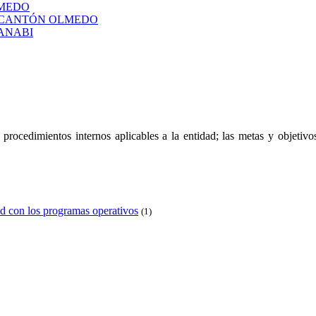
LMEDO
L CANTÓN OLMEDO
ANABI
 y procedimientos internos aplicables a la entidad; las metas y objeti
d con los programas operativos
(1)