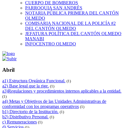
CUERPO DE BOMBEROS
PARROQUIA SAN ANDRÉS
NOTARIA PÚBLICA PRIMERA DEL CANTÓN
OLMEDO
COMISARIA NACIONAL DE LA POLICÍA #2
DEL CANTÓN OLMEDO
JEFATURA POLÍTICA DEL CANTÓN OLMEDO
MANABI
INFOCENTRO OLMEDO
Abril
a1) Estructura Orgánica Funcional.
(1)
a2) Base legal que la rige.
(1)
a3)Regulaciones y procedimientos internos aplicables a la entidad.
(1)
a4) Metas y Objetivos de las Unidades Administrativas de
conformidad con los programas operativos
(1)
b1) Directorio de la Institución.
(1)
b2) Distributivo Personal.
(1)
c) Remuneraciones
(1)
d) Servicios
(1)