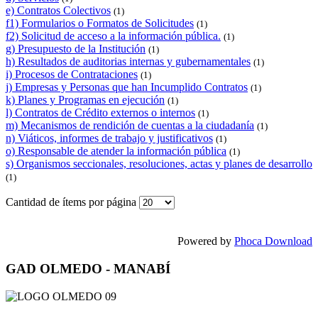
e) Contratos Colectivos
(1)
f1) Formularios o Formatos de Solicitudes
(1)
f2) Solicitud de acceso a la información pública.
(1)
g) Presupuesto de la Institución
(1)
h) Resultados de auditorias internas y gubernamentales
(1)
i) Procesos de Contrataciones
(1)
j) Empresas y Personas que han Incumplido Contratos
(1)
k) Planes y Programas en ejecución
(1)
l) Contratos de Crédito externos o internos
(1)
m) Mecanismos de rendición de cuentas a la ciudadanía
(1)
n) Viáticos, informes de trabajo y justificativos
(1)
o) Responsable de atender la información pública
(1)
s) Organismos seccionales, resoluciones, actas y planes de desarrollo
(1)
Cantidad de ítems por página
Powered by
Phoca Download
GAD OLMEDO - MANABÍ