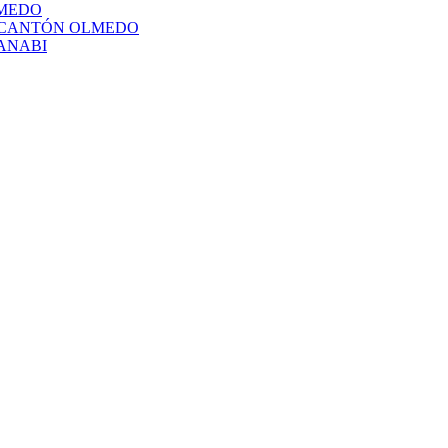
LMEDO
L CANTÓN OLMEDO
ANABI