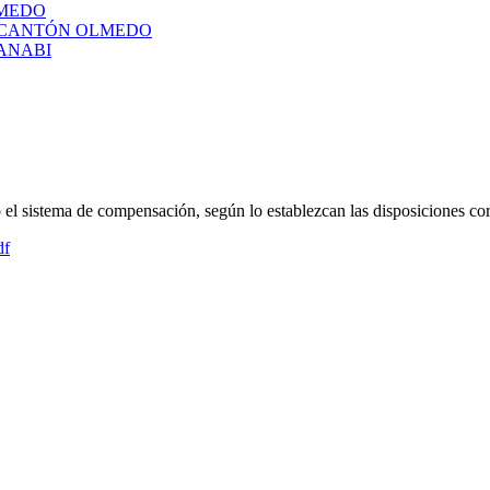
LMEDO
L CANTÓN OLMEDO
ANABI
el sistema de compensación, según lo establezcan las disposiciones cor
df