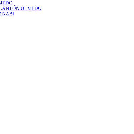
LMEDO
L CANTÓN OLMEDO
ANABI