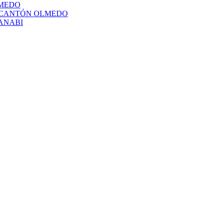
LMEDO
L CANTÓN OLMEDO
ANABI