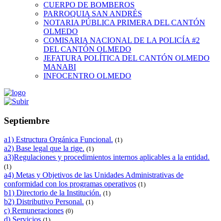
CUERPO DE BOMBEROS
PARROQUIA SAN ANDRÉS
NOTARIA PÚBLICA PRIMERA DEL CANTÓN
OLMEDO
COMISARIA NACIONAL DE LA POLICÍA #2
DEL CANTÓN OLMEDO
JEFATURA POLÍTICA DEL CANTÓN OLMEDO
MANABI
INFOCENTRO OLMEDO
Septiembre
a1) Estructura Orgánica Funcional.
(1)
a2) Base legal que la rige.
(1)
a3)Regulaciones y procedimientos internos aplicables a la entidad.
(1)
a4) Metas y Objetivos de las Unidades Administrativas de
conformidad con los programas operativos
(1)
b1) Directorio de la Institución.
(1)
b2) Distributivo Personal.
(1)
c) Remuneraciones
(0)
d) Servicios
(1)