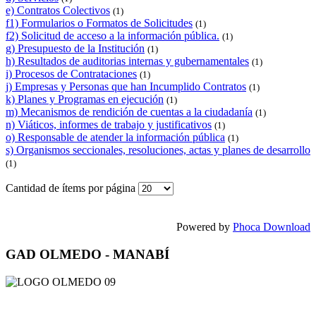
e) Contratos Colectivos
(1)
f1) Formularios o Formatos de Solicitudes
(1)
f2) Solicitud de acceso a la información pública.
(1)
g) Presupuesto de la Institución
(1)
h) Resultados de auditorias internas y gubernamentales
(1)
i) Procesos de Contrataciones
(1)
j) Empresas y Personas que han Incumplido Contratos
(1)
k) Planes y Programas en ejecución
(1)
m) Mecanismos de rendición de cuentas a la ciudadanía
(1)
n) Viáticos, informes de trabajo y justificativos
(1)
o) Responsable de atender la información pública
(1)
s) Organismos seccionales, resoluciones, actas y planes de desarrollo
(1)
Cantidad de ítems por página
Powered by
Phoca Download
GAD OLMEDO - MANABÍ