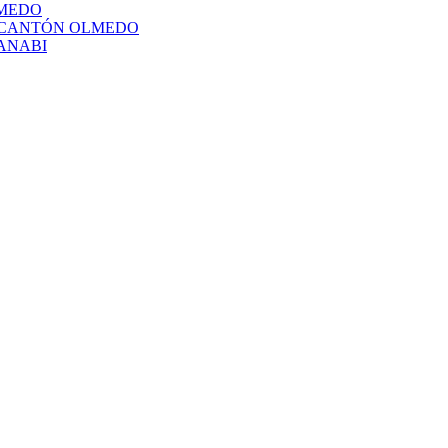
LMEDO
L CANTÓN OLMEDO
ANABI