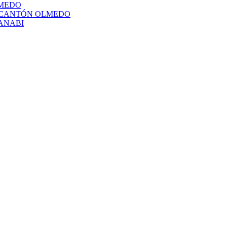
LMEDO
L CANTÓN OLMEDO
ANABI