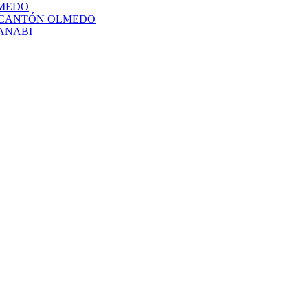
LMEDO
L CANTÓN OLMEDO
ANABI