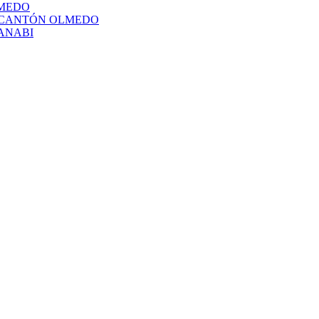
LMEDO
L CANTÓN OLMEDO
ANABI