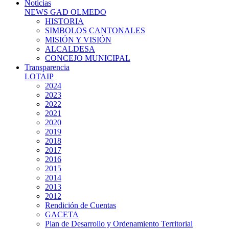
Noticias
NEWS GAD OLMEDO
HISTORIA
SIMBOLOS CANTONALES
MISIÓN Y VISIÓN
ALCALDESA
CONCEJO MUNICIPAL
Transparencia
LOTAIP
2024
2023
2022
2021
2020
2019
2018
2017
2016
2015
2014
2013
2012
Rendición de Cuentas
GACETA
Plan de Desarrollo y Ordenamiento Territorial