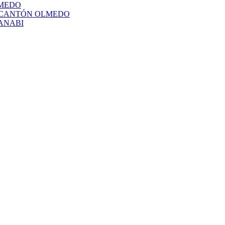
LMEDO
L CANTÓN OLMEDO
ANABI