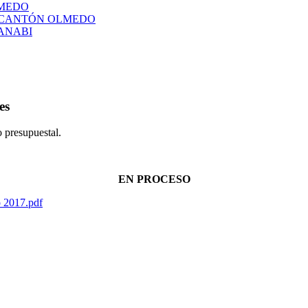
LMEDO
L CANTÓN OLMEDO
ANABI
es
o presupuestal.
EN PROCESO
o 2017.pdf