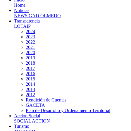
Home
Noticias
NEWS GAD OLMEDO
Transparencia
LOTAIP
2024
2023
2022
2021
2020
2019
2018
2017
2016
2015
2014
2013
2012
Rendición de Cuentas
GACETA
Plan de Desarrollo y Ordenamiento Territorial
Acción Social
SOCIAL ACTION
Turismo