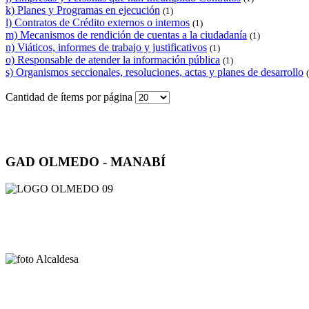
k) Planes y Programas en ejecución
(1)
l) Contratos de Crédito externos o internos
(1)
m) Mecanismos de rendición de cuentas a la ciudadanía
(1)
n) Viáticos, informes de trabajo y justificativos
(1)
o) Responsable de atender la información pública
(1)
s) Organismos seccionales, resoluciones, actas y planes de desarrollo
Cantidad de ítems por página
GAD OLMEDO - MANABÍ