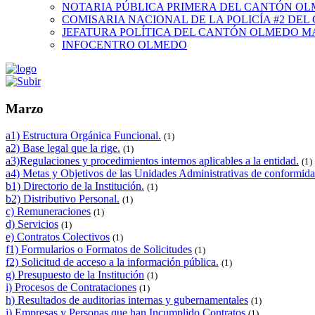
NOTARIA PÚBLICA PRIMERA DEL CANTÓN O
COMISARIA NACIONAL DE LA POLICÍA #2 DE
JEFATURA POLÍTICA DEL CANTÓN OLMEDO M
INFOCENTRO OLMEDO
Marzo
a1) Estructura Orgánica Funcional.
(1)
a2) Base legal que la rige.
(1)
a3)Regulaciones y procedimientos internos aplicables a la entidad.
(1)
a4) Metas y Objetivos de las Unidades Administrativas de conformida
b1) Directorio de la Institución.
(1)
b2) Distributivo Personal.
(1)
c) Remuneraciones
(1)
d) Servicios
(1)
e) Contratos Colectivos
(1)
f1) Formularios o Formatos de Solicitudes
(1)
f2) Solicitud de acceso a la información pública.
(1)
g) Presupuesto de la Institución
(1)
i) Procesos de Contrataciones
(1)
h) Resultados de auditorias internas y gubernamentales
(1)
j) Empresas y Personas que han Incumplido Contratos
(1)