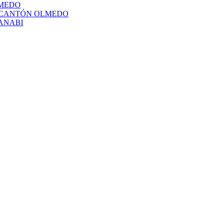
LMEDO
L CANTÓN OLMEDO
ANABI