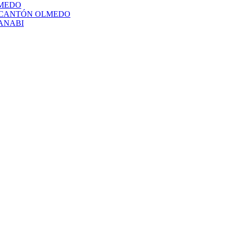
LMEDO
L CANTÓN OLMEDO
ANABI