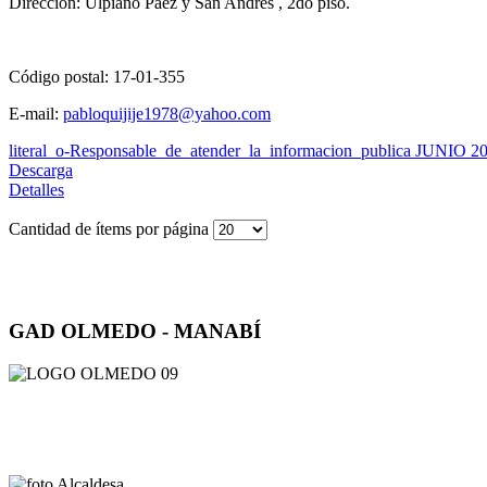
Dirección: Ulpiano Paéz y San Andrés , 2do piso.
Código postal: 17-01-355
E-mail:
pabloquijije1978@yahoo.com
literal_o-Responsable_de_atender_la_informacion_publica JUNIO 2
Descarga
Detalles
Cantidad de ítems por página
GAD OLMEDO - MANABÍ