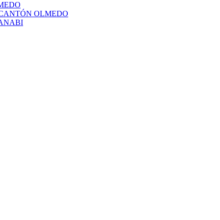
LMEDO
L CANTÓN OLMEDO
ANABI