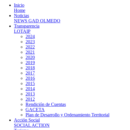
Inicio
Home
Noticias
NEWS GAD OLMEDO
Transparencia
LOTAIP
2024
2023
2022
2021
2020
2019
2018
2017
2016
2015
2014
2013
2012
Rendición de Cuentas
GACETA
Plan de Desarrollo y Ordenamiento Territorial
Acción Social
SOCIAL ACTION