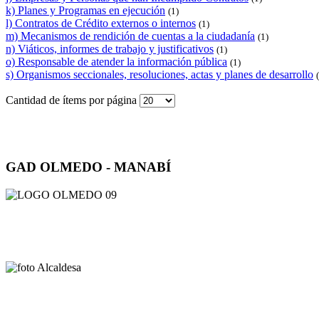
k) Planes y Programas en ejecución
(1)
l) Contratos de Crédito externos o internos
(1)
m) Mecanismos de rendición de cuentas a la ciudadanía
(1)
n) Viáticos, informes de trabajo y justificativos
(1)
o) Responsable de atender la información pública
(1)
s) Organismos seccionales, resoluciones, actas y planes de desarrollo
Cantidad de ítems por página
GAD OLMEDO - MANABÍ