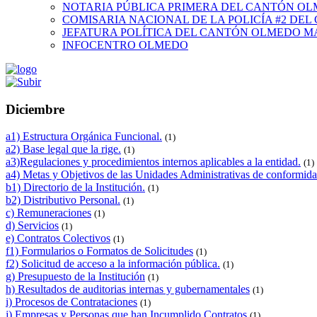
NOTARIA PÚBLICA PRIMERA DEL CANTÓN O
COMISARIA NACIONAL DE LA POLICÍA #2 DE
JEFATURA POLÍTICA DEL CANTÓN OLMEDO M
INFOCENTRO OLMEDO
Diciembre
a1) Estructura Orgánica Funcional.
(1)
a2) Base legal que la rige.
(1)
a3)Regulaciones y procedimientos internos aplicables a la entidad.
(1)
a4) Metas y Objetivos de las Unidades Administrativas de conformida
b1) Directorio de la Institución.
(1)
b2) Distributivo Personal.
(1)
c) Remuneraciones
(1)
d) Servicios
(1)
e) Contratos Colectivos
(1)
f1) Formularios o Formatos de Solicitudes
(1)
f2) Solicitud de acceso a la información pública.
(1)
g) Presupuesto de la Institución
(1)
h) Resultados de auditorias internas y gubernamentales
(1)
i) Procesos de Contrataciones
(1)
j) Empresas y Personas que han Incumplido Contratos
(1)