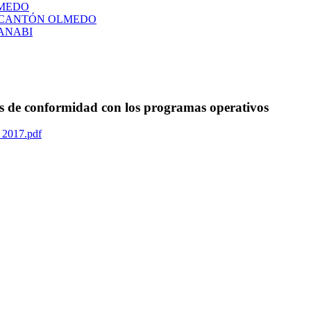
LMEDO
L CANTÓN OLMEDO
ANABI
as de conformidad con los programas operativos
 2017.pdf