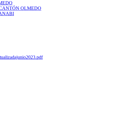
LMEDO
L CANTÓN OLMEDO
ANABI
tualizadajunio2023.pdf