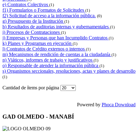
e) Contratos Colectivos
(1)
f1) Formularios o Formatos de Solicitudes
(1)
f2) Solicitud de acceso a la información pública.
(0)
g) Presupuesto de la Institución
(1)
h) Resultados de auditorias internas y gubernamentales
(1)
i) Procesos de Contrataciones
(1)
j) Empresas y Personas que han Incumplido Contratos
(1)
k) Planes y Programas en ejecución
(1)
l) Contratos de Crédito externos o internos
(1)
m) Mecanismos de rendición de cuentas a la ciudadanía
(1)
n) Viáticos, informes de trabajo y justificativos
(1)
o) Responsable de atender la información pública
(1)
s) Organismos seccionales, resoluciones, actas y planes de desarrollo
(1)
Cantidad de ítems por página
Powered by
Phoca Download
GAD OLMEDO - MANABÍ