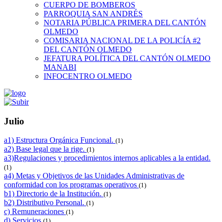
CUERPO DE BOMBEROS
PARROQUIA SAN ANDRÉS
NOTARIA PÚBLICA PRIMERA DEL CANTÓN
OLMEDO
COMISARIA NACIONAL DE LA POLICÍA #2
DEL CANTÓN OLMEDO
JEFATURA POLÍTICA DEL CANTÓN OLMEDO
MANABI
INFOCENTRO OLMEDO
Julio
a1) Estructura Orgánica Funcional.
(1)
a2) Base legal que la rige.
(1)
a3)Regulaciones y procedimientos internos aplicables a la entidad.
(1)
a4) Metas y Objetivos de las Unidades Administrativas de
conformidad con los programas operativos
(1)
b1) Directorio de la Institución.
(1)
b2) Distributivo Personal.
(1)
c) Remuneraciones
(1)
d) Servicios
(1)