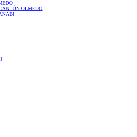
LMEDO
L CANTÓN OLMEDO
ANABI
df