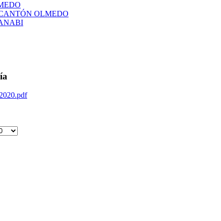
LMEDO
L CANTÓN OLMEDO
ANABI
ía
 2020.pdf