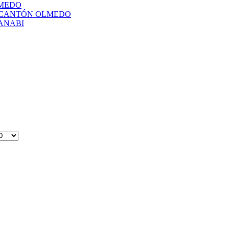
LMEDO
L CANTÓN OLMEDO
ANABI