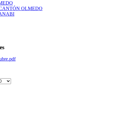
LMEDO
L CANTÓN OLMEDO
ANABI
es
ubre.pdf