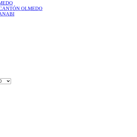
LMEDO
L CANTÓN OLMEDO
ANABI