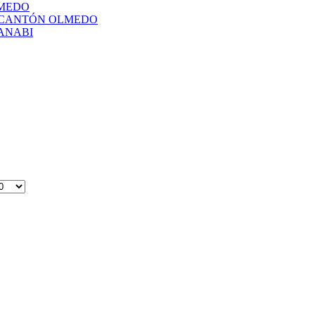
LMEDO
L CANTÓN OLMEDO
ANABI