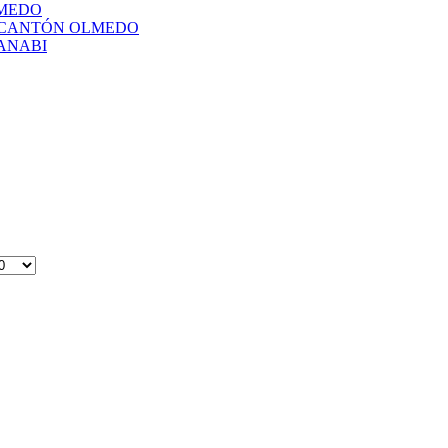
LMEDO
L CANTÓN OLMEDO
ANABI