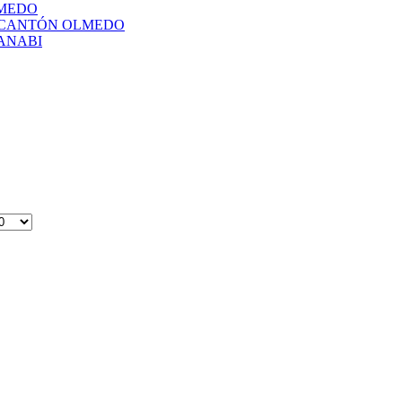
LMEDO
L CANTÓN OLMEDO
ANABI