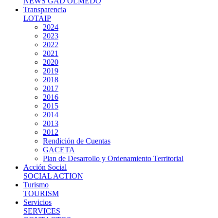
NEWS GAD OLMEDO
Transparencia
LOTAIP
2024
2023
2022
2021
2020
2019
2018
2017
2016
2015
2014
2013
2012
Rendición de Cuentas
GACETA
Plan de Desarrollo y Ordenamiento Territorial
Acción Social
SOCIAL ACTION
Turismo
TOURISM
Servicios
SERVICES