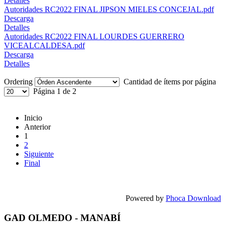
Detalles
Autoridades RC2022 FINAL JIPSON MIELES CONCEJAL.pdf
Descarga
Detalles
Autoridades RC2022 FINAL LOURDES GUERRERO
VICEALCALDESA.pdf
Descarga
Detalles
Ordering
Cantidad de ítems por página
Página 1 de 2
Inicio
Anterior
1
2
Siguiente
Final
Powered by
Phoca Download
GAD OLMEDO - MANABÍ