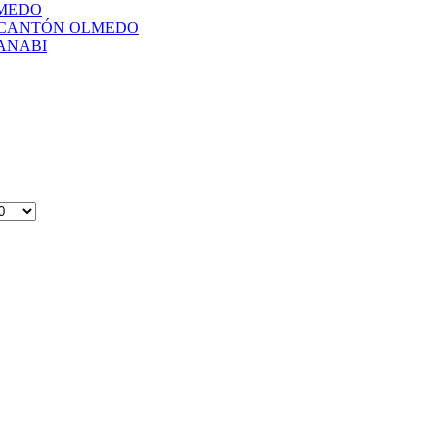
LMEDO
L CANTÓN OLMEDO
ANABI