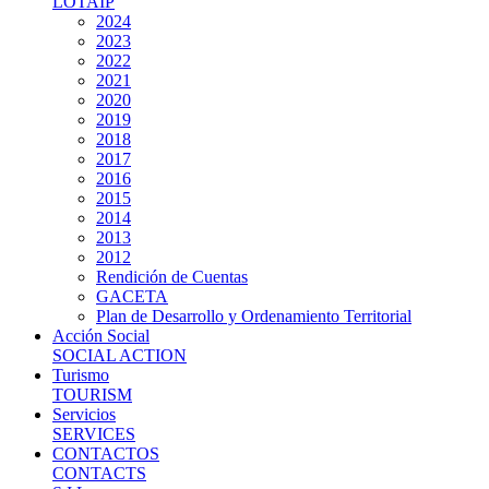
LOTAIP
2024
2023
2022
2021
2020
2019
2018
2017
2016
2015
2014
2013
2012
Rendición de Cuentas
GACETA
Plan de Desarrollo y Ordenamiento Territorial
Acción Social
SOCIAL ACTION
Turismo
TOURISM
Servicios
SERVICES
CONTACTOS
CONTACTS