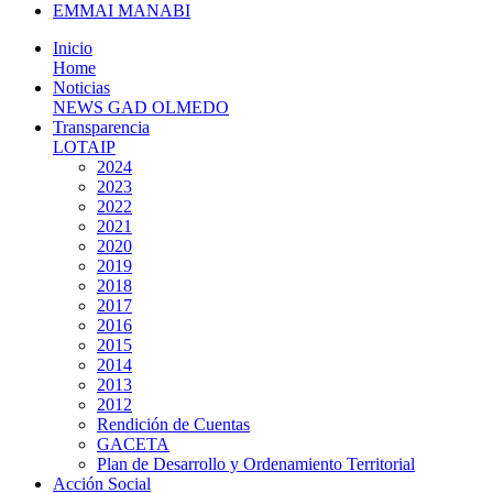
EMMAI MANABI
Inicio
Home
Noticias
NEWS GAD OLMEDO
Transparencia
LOTAIP
2024
2023
2022
2021
2020
2019
2018
2017
2016
2015
2014
2013
2012
Rendición de Cuentas
GACETA
Plan de Desarrollo y Ordenamiento Territorial
Acción Social