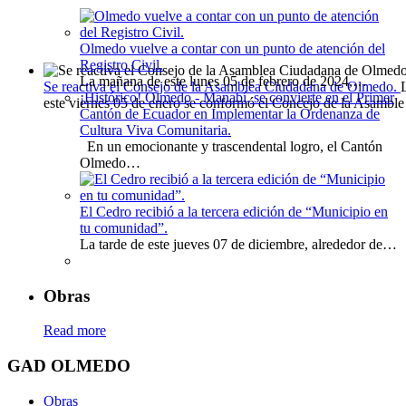
Olmedo vuelve a contar con un punto de atención del
Registro Civil.
La mañana de este lunes 05 de febrero de 2024,…
Se reactiva el Consejo de la Asamblea Ciudadana de Olmedo.
¡Histórico! Olmedo - Manabí, se convierte en el Primer
este viernes 05 de enero se conformó el Concejo de la Asamble
Cantón de Ecuador en Implementar la Ordenanza de
Cultura Viva Comunitaria.
En un emocionante y trascendental logro, el Cantón
Olmedo…
El Cedro recibió a la tercera edición de “Municipio en
tu comunidad”.
La tarde de este jueves 07 de diciembre, alrededor de…
Obras
Read more
GAD OLMEDO
Obras