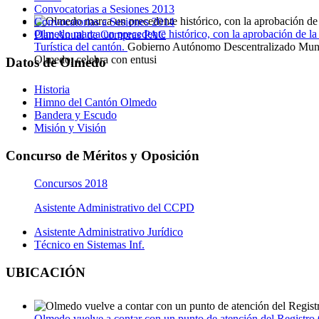
Convocatorias a Sesiones 2013
Convocatorias a Sesiones 2014
Olmedo marca un precedente histórico, con la aprobación de l
Plan Anual de Compras PAC
Turística del cantón.
Gobierno Autónomo Descentralizado Muni
Olmedo, celebra con entusi
Datos de Olmedo
Historia
Himno del Cantón Olmedo
Bandera y Escudo
Misión y Visión
Concurso de Méritos y Oposición
Concursos 2018
Asistente Administrativo del CCPD
Asistente Administrativo Jurídico
Técnico en Sistemas Inf.
UBICACIÓN
Olmedo vuelve a contar con un punto de atención del Registro 