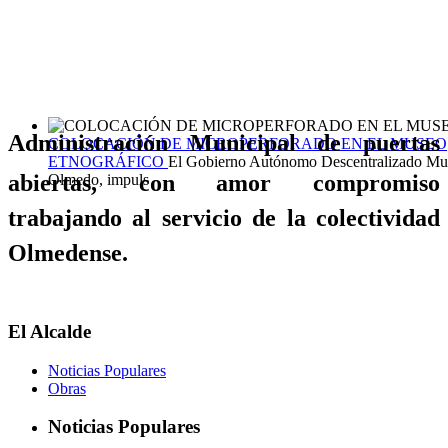
Administración Municipal de puertas
COLOCACIÓN DE MICROPERFORADO EN EL MUSEO
ETNOGRÁFICO
El Gobierno Autónomo Descentralizado Mun
abiertas, con amor compromiso
Olmedo, impuls
trabajando al servicio de la colectividad
Olmedense.
El Alcalde
Noticias Populares
Obras
Noticias Populares