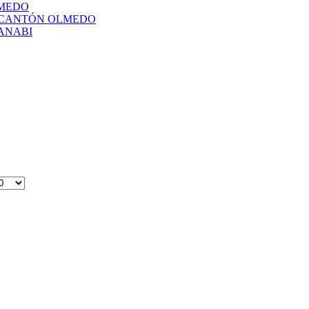
LMEDO
L CANTÓN OLMEDO
ANABI