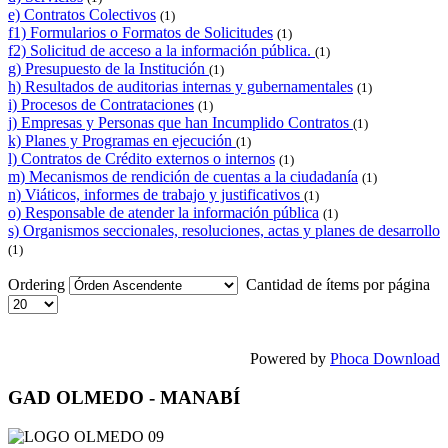
e) Contratos Colectivos
(1)
f1) Formularios o Formatos de Solicitudes
(1)
f2) Solicitud de acceso a la información pública.
(1)
g) Presupuesto de la Institución
(1)
h) Resultados de auditorias internas y gubernamentales
(1)
i) Procesos de Contrataciones
(1)
j) Empresas y Personas que han Incumplido Contratos
(1)
k) Planes y Programas en ejecución
(1)
l) Contratos de Crédito externos o internos
(1)
m) Mecanismos de rendición de cuentas a la ciudadanía
(1)
n) Viáticos, informes de trabajo y justificativos
(1)
o) Responsable de atender la información pública
(1)
s) Organismos seccionales, resoluciones, actas y planes de desarrollo
(1)
Ordering
Cantidad de ítems por página
Powered by
Phoca Download
GAD OLMEDO - MANABÍ