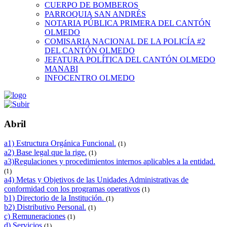
CUERPO DE BOMBEROS
PARROQUIA SAN ANDRÉS
NOTARIA PÚBLICA PRIMERA DEL CANTÓN
OLMEDO
COMISARIA NACIONAL DE LA POLICÍA #2
DEL CANTÓN OLMEDO
JEFATURA POLÍTICA DEL CANTÓN OLMEDO
MANABI
INFOCENTRO OLMEDO
Abril
a1) Estructura Orgánica Funcional.
(1)
a2) Base legal que la rige.
(1)
a3)Regulaciones y procedimientos internos aplicables a la entidad.
(1)
a4) Metas y Objetivos de las Unidades Administrativas de
conformidad con los programas operativos
(1)
b1) Directorio de la Institución.
(1)
b2) Distributivo Personal.
(1)
c) Remuneraciones
(1)
d) Servicios
(1)