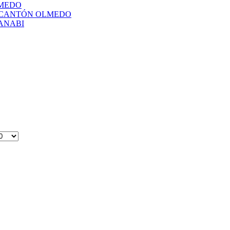
LMEDO
L CANTÓN OLMEDO
ANABI