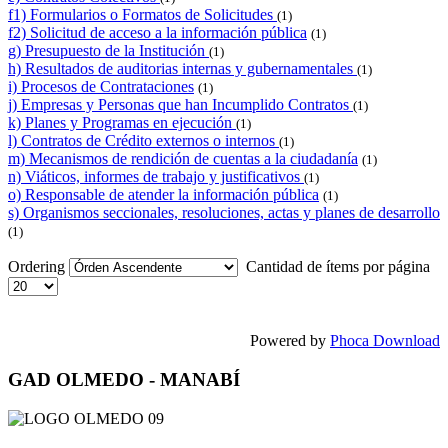
f1) Formularios o Formatos de Solicitudes
(1)
f2) Solicitud de acceso a la información pública
(1)
g) Presupuesto de la Institución
(1)
h) Resultados de auditorias internas y gubernamentales
(1)
i) Procesos de Contrataciones
(1)
j) Empresas y Personas que han Incumplido Contratos
(1)
k) Planes y Programas en ejecución
(1)
l) Contratos de Crédito externos o internos
(1)
m) Mecanismos de rendición de cuentas a la ciudadanía
(1)
n) Viáticos, informes de trabajo y justificativos
(1)
o) Responsable de atender la información pública
(1)
s) Organismos seccionales, resoluciones, actas y planes de desarrollo
(1)
Ordering
Cantidad de ítems por página
Powered by
Phoca Download
GAD OLMEDO - MANABÍ