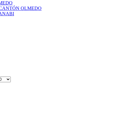
LMEDO
L CANTÓN OLMEDO
ANABI