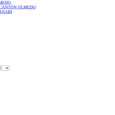
LMEDO
L CANTÓN OLMEDO
ANABI