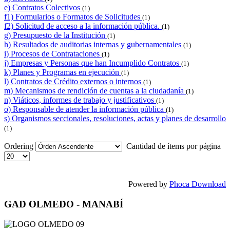
e) Contratos Colectivos
(1)
f1) Formularios o Formatos de Solicitudes
(1)
f2) Solicitud de acceso a la información pública.
(1)
g) Presupuesto de la Institución
(1)
h) Resultados de auditorias internas y gubernamentales
(1)
i) Procesos de Contrataciones
(1)
j) Empresas y Personas que han Incumplido Contratos
(1)
k) Planes y Programas en ejecución
(1)
l) Contratos de Crédito externos o internos
(1)
m) Mecanismos de rendición de cuentas a la ciudadanía
(1)
n) Viáticos, informes de trabajo y justificativos
(1)
o) Responsable de atender la información pública
(1)
s) Organismos seccionales, resoluciones, actas y planes de desarrollo
(1)
Ordering
Cantidad de ítems por página
Powered by
Phoca Download
GAD OLMEDO - MANABÍ