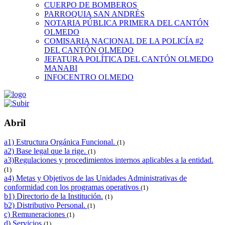
CUERPO DE BOMBEROS
PARROQUIA SAN ANDRÉS
NOTARIA PÚBLICA PRIMERA DEL CANTÓN
OLMEDO
COMISARIA NACIONAL DE LA POLICÍA #2
DEL CANTÓN OLMEDO
JEFATURA POLÍTICA DEL CANTÓN OLMEDO
MANABI
INFOCENTRO OLMEDO
Abril
a1) Estructura Orgánica Funcional.
(1)
a2) Base legal que la rige.
(1)
a3)Regulaciones y procedimientos internos aplicables a la entidad.
(1)
a4) Metas y Objetivos de las Unidades Administrativas de
conformidad con los programas operativos
(1)
b1) Directorio de la Institución.
(1)
b2) Distributivo Personal.
(1)
c) Remuneraciones
(1)
d) Servicios
(1)