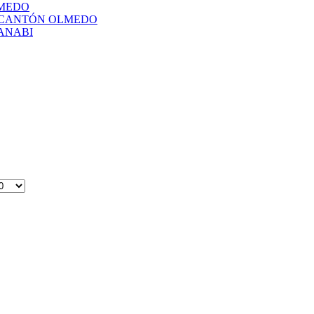
LMEDO
L CANTÓN OLMEDO
ANABI