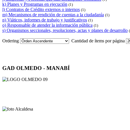
k) Planes y Programas en ejecución
(1)
l) Contratos de Crédito externos o internos
(1)
m) Mecanismos de rendición de cuentas a la ciudadanía
(1)
n) Viáticos, informes de trabajo y justificativos
(1)
o) Responsable de atender la información pública
(1)
s) Organismos seccionales, resoluciones, actas y planes de desarrollo
Ordering
Cantidad de ítems por página
GAD OLMEDO - MANABÍ