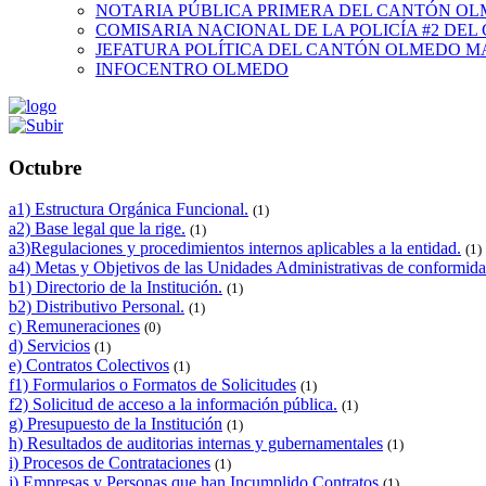
NOTARIA PÚBLICA PRIMERA DEL CANTÓN O
COMISARIA NACIONAL DE LA POLICÍA #2 DE
JEFATURA POLÍTICA DEL CANTÓN OLMEDO M
INFOCENTRO OLMEDO
Octubre
a1) Estructura Orgánica Funcional.
(1)
a2) Base legal que la rige.
(1)
a3)Regulaciones y procedimientos internos aplicables a la entidad.
(1)
a4) Metas y Objetivos de las Unidades Administrativas de conformida
b1) Directorio de la Institución.
(1)
b2) Distributivo Personal.
(1)
c) Remuneraciones
(0)
d) Servicios
(1)
e) Contratos Colectivos
(1)
f1) Formularios o Formatos de Solicitudes
(1)
f2) Solicitud de acceso a la información pública.
(1)
g) Presupuesto de la Institución
(1)
h) Resultados de auditorias internas y gubernamentales
(1)
i) Procesos de Contrataciones
(1)
j) Empresas y Personas que han Incumplido Contratos
(1)