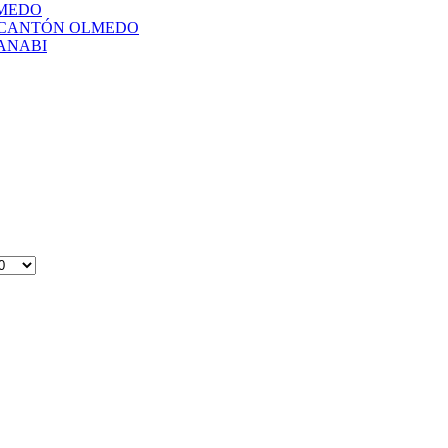
LMEDO
L CANTÓN OLMEDO
ANABI